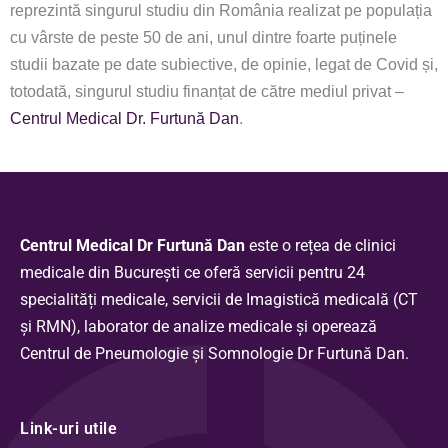
reprezintă singurul studiu din România realizat pe populația
cu vârste de peste 50 de ani, unul dintre foarte puținele
studii bazate pe date subiective, de opinie, legat de Covid și,
totodată, singurul studiu finanțat de către mediul privat –
Centrul Medical Dr. Furtună Dan
.
Centrul Medical Dr Furtună Dan
este o rețea de clinici
medicale din București ce oferă servicii pentru 24
specialități medicale, servicii de Imagistică medicală (CT
și RMN), laborator de analize medicale și operează
Centrul de Pneumologie și Somnologie Dr Furtună Dan.
Link-uri utile