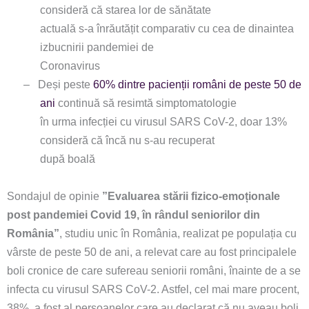
consideră că starea lor de sănătate
actuală s-a înrăutățit comparativ cu cea de dinaintea
izbucnirii pandemiei de
Coronavirus
–
Deși peste
60% dintre pacienții români de peste 50 de
ani
continuă să resimtă simptomatologie
în urma infecției cu virusul SARS CoV-2, doar 13%
consideră că încă nu s-au recuperat
după boală
Sondajul de opinie
”Evaluarea stării fizico-emoționale
post pandemiei Covid 19, în rândul seniorilor din
România”
, studiu unic în România, realizat pe populația cu
vârste de peste 50 de ani, a relevat care au fost principalele
boli cronice de care sufereau seniorii români, înainte de a se
infecta cu virusul SARS CoV-2. Astfel, cel mai mare procent,
38%, a fost al persoanelor care au declarat că nu aveau boli