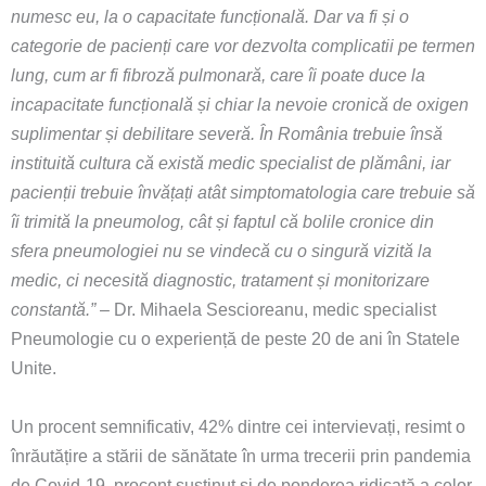
numesc eu, la o capacitate funcțională. Dar va fi și o
categorie de pacienți care vor dezvolta complicatii pe termen
lung, cum ar fi fibroză pulmonară, care îi poate duce la
incapacitate funcțională și chiar la nevoie cronică de oxigen
suplimentar și debilitare severă. În România trebuie însă
instituită cultura că există medic specialist de plămâni, iar
pacienții trebuie învățați atât simptomatologia care trebuie să
îi trimită la pneumolog, cât și faptul că bolile cronice din
sfera pneumologiei nu se vindecă cu o singură vizită la
medic, ci necesită diagnostic, tratament și monitorizare
constantă.”
– Dr. Mihaela Sescioreanu, medic specialist
Pneumologie cu o experiență de peste 20 de ani în Statele
Unite.
Un procent semnificativ, 42% dintre cei intervievați, resimt o
înrăutățire a stării de sănătate în urma trecerii prin pandemia
de Covid-19, procent susținut și de ponderea ridicată a celor