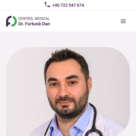
Skip
+40 722 547 674
to
content