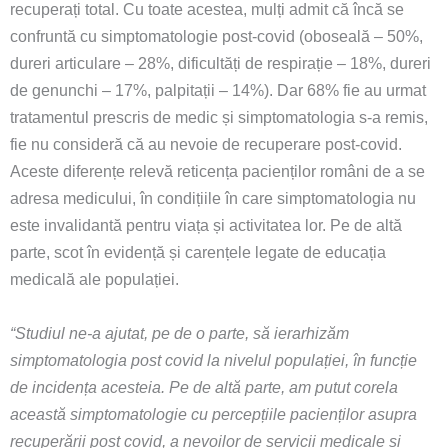
recuperați total. Cu toate acestea, mulți admit că încă se
confruntă cu simptomatologie post-covid (oboseală – 50%,
dureri articulare – 28%, dificultăți de respirație – 18%, dureri
de genunchi – 17%, palpitații – 14%). Dar 68% fie au urmat
tratamentul prescris de medic și simptomatologia s-a remis,
fie nu consideră că au nevoie de recuperare post-covid.
Aceste diferențe relevă reticența pacienților români de a se
adresa medicului, în condițiile în care simptomatologia nu
este invalidantă pentru viața și activitatea lor. Pe de altă
parte, scot în evidență și carențele legate de educația
medicală ale populației.
“Studiul ne-a ajutat, pe de o parte, să ierarhizăm
simptomatologia post covid la nivelul populației, în funcție
de incidența acesteia. Pe de altă parte, am putut corela
această simptomatologie cu percepțiile pacienților asupra
recuperării post covid, a nevoilor de servicii medicale și