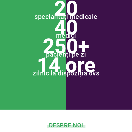
20
specialități medicale
40
medici
250+
pacienți pe zi
14 ore
zilnic la dispoziția dvs
DESPRE NOI