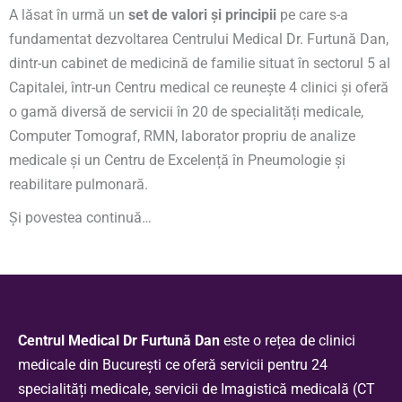
A lăsat în urmă un
set de valori și principii
pe care s-a
fundamentat dezvoltarea Centrului Medical Dr. Furtună Dan,
dintr-un cabinet de medicină de familie situat în sectorul 5 al
Capitalei, într-un Centru medical ce reunește 4 clinici și oferă
o gamă diversă de servicii în 20 de specialități medicale,
Computer Tomograf, RMN, laborator propriu de analize
medicale și un Centru de Excelență în Pneumologie și
reabilitare pulmonară.
Și povestea continuă…
Centrul Medical Dr Furtună Dan
este o rețea de clinici
medicale din București ce oferă servicii pentru 24
specialități medicale, servicii de Imagistică medicală (CT