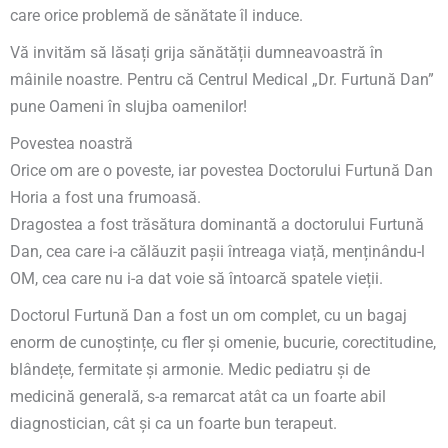
care orice problemă de sănătate îl induce.
Vă invităm să lăsați grija sănătății dumneavoastră în
mâinile noastre. Pentru că Centrul Medical „Dr. Furtună Dan”
pune Oameni în slujba oamenilor!
Povestea noastră
Orice om are o poveste, iar povestea Doctorului Furtună Dan
Horia a fost una frumoasă.
Dragostea a fost trăsătura dominantă a doctorului Furtună
Dan, cea care i-a călăuzit pașii întreaga viață, menținându-l
OM, cea care nu i-a dat voie să întoarcă spatele vieții.
Doctorul Furtună Dan a fost un om complet, cu un bagaj
enorm de cunoștințe, cu fler și omenie, bucurie, corectitudine,
blândețe, fermitate și armonie. Medic pediatru și de
medicină generală, s-a remarcat atât ca un foarte abil
diagnostician, cât și ca un foarte bun terapeut.