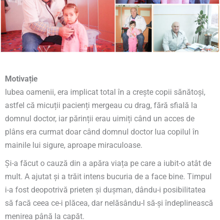
Motivație
Iubea oamenii, era implicat total în a crește copii sănătoși,
astfel că micuții pacienți mergeau cu drag, fără sfială la
domnul doctor, iar părinții erau uimiți când un acces de
plâns era curmat doar când domnul doctor lua copilul în
mainile lui sigure, aproape miraculoase.
Și-a făcut o cauză din a apăra viața pe care a iubit-o atât de
mult. A ajutat și a trăit intens bucuria de a face bine. Timpul
i-a fost deopotrivă prieten și dușman, dându-i posibilitatea
să facă ceea ce-i plăcea, dar nelăsându-l să-și îndeplinească
menirea până la capăt.