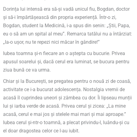
Dorința lui intensă era să-și vadă unicul fiu, Bogdan, doctor
și să-i împărtășească din propria experiență. Într-o zi,
Bogdan, student la Medicină, i-a spus din senin: „Știi, Papa,
eu o să am un spital al meu”. Remarca tatălui nu a întârziat:
„Ia-o ușor, nu te repezi nici măcar în gândire!”
Iubea toamna și-n fiecare an o aștepta cu bucurie. Privea
apusul soarelui și, dacă cerul era luminat, se bucura pentru
ziua bună ce va urma.
Chiar și la București, se pregatea pentru o nouă zi de coasă,
activitate ce i-a bucurat adolescența. Nostalgia vremii de
acasă îl cuprindea uneori și zâmbea cu dor. Îi lipseau munții
lui și iarba verde de acasă. Privea cerul și zicea: „La mine
acasă, cerul e mai jos și stelele mai mari și mai aproape.”
Iubea cerul și-ntr-o toamnă, a plecat privindu-l, luându-și cu
el doar dragostea celor ce l-au iubit.