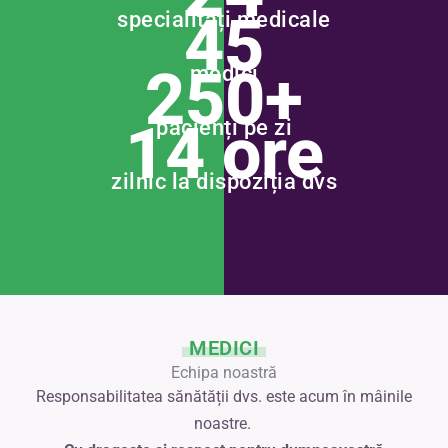
45
specialități medicale
250+
medici
14 ore
pacienți pe zi
zilnic la dispoziția dvs
MEDICI
Echipa noastră
Responsabilitatea sănătății dvs. este acum în mâinile
noastre.