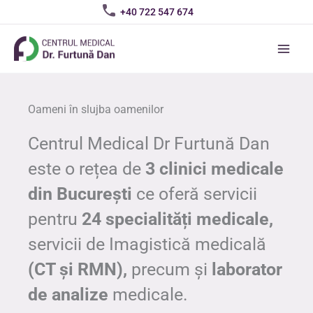
Skip
+40 722 547 674
to
content
Oameni în slujba oamenilor
Centrul Medical Dr Furtună Dan
este o rețea de
3 clinici medicale
din București
ce oferă servicii
pentru
24 specialități medicale,
servicii de Imagistică medicală
(CT și RMN),
precum și
laborator
de analize
medicale.