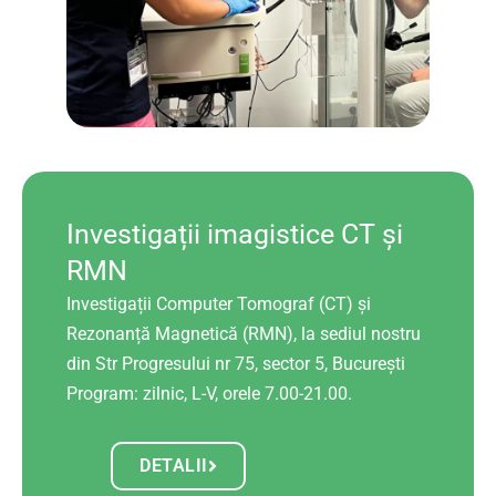
Investigații imagistice CT și
RMN
Investigații Computer Tomograf (CT) și
Rezonanță Magnetică (RMN), la sediul nostru
din Str Progresului nr 75, sector 5, București
Program: zilnic, L-V, orele 7.00-21.00.
DETALII