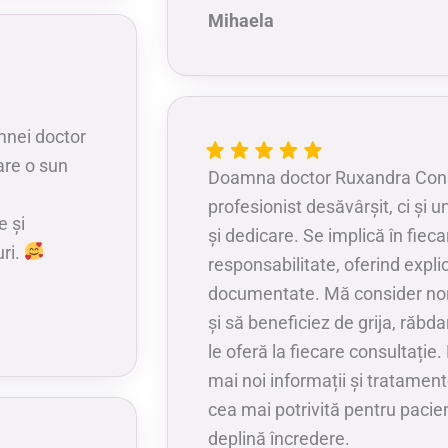
Mihaela
amnei doctor
are o sun
Doamna doctor Ruxandra Cons
profesionist desăvârșit, ci și 
e și
și dedicare. Se implică în fieca
ri.
responsabilitate, oferind explica
documentate. Mă consider nor
și să beneficiez de grija, răbd
le oferă la fiecare consultație
mai noi informații și tratamen
cea mai potrivită pentru pacie
deplină încredere.