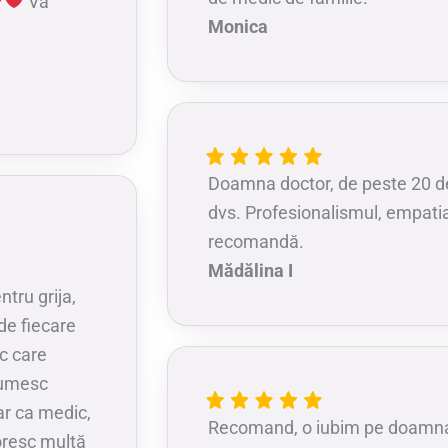
Vă
Monica
Doamna doctor, de peste 20 de
dvs. Profesionalismul, empatia
recomandă.
Mădălina I
tru grija,
de fiecare
c care
lțumesc
ar ca medic,
Recomand, o iubim pe doamn
oresc multă