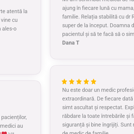
ajung în fiecare lună cu mama,
te atentă la
familie. Relația stabilită cu d
 vine cu
super de la început. Doamna d
m ales-o
pacientul și să te facă să o si
Dana T
Nu este doar un medic profesio
extraordinară. De fiecare dată
simt ascultat și respectat. Expl
răbdare la toate întrebările și 
pacienților,
siguranță și bine îngrijiți. Su
 medici au
de medic de familie.