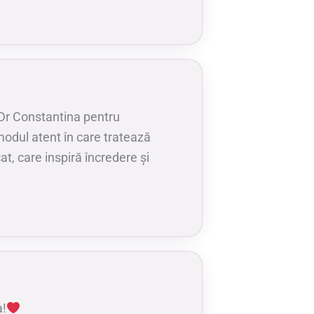
r Constantina pentru
modul atent în care tratează
t, care inspiră încredere și
a!