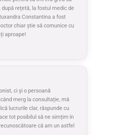
 după rețetă, la fostul medic de
r Ruxandra Constantina a fost
octor chiar știe să comunice cu
mți aproape!
nist, ci și o persoană
 când merg la consultație, mă
ică lucrurile clar, răspunde cu
face tot posibilul să ne simțim în
nt recunoscătoare că am un astfel