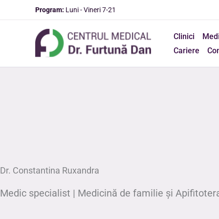
Skip
Program:
Luni - Vineri 7-21
to
content
Clinici
Medi
Cariere
Con
Dr. Constantina Ruxandra
Medic specialist | Medicină de familie și Apifitoter