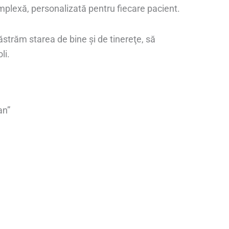
plexă, personalizată pentru fiecare pacient.
ăstrăm starea de bine şi de tinereţe, să
li.
an”