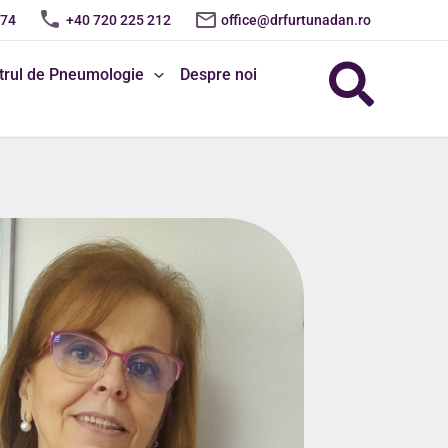
674
+40 720 225 212
office@drfurtunadan.ro
Sear
trul de Pneumologie
Despre noi