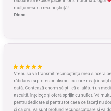
răbdare sa explice pacienților simptomatologia
mulțumesc cu recunoștință!
Diana
Vreau să vă transmit recunoștința mea sinceră pen
răbdarea și profesionalismul cu care m-ați însoțit 
dată. Contează enorm să știi că ai alături un medi
ascultă, înțelege și oferă sprijin cu suflet. Vă mu
pentru dedicare și pentru tot ceea ce faceți nu do
ci ca om. Vă sunt profund recunoscătoare și vă d