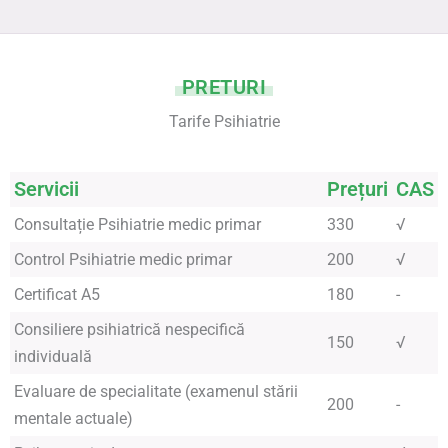
PRETURI
Tarife Psihiatrie
Servicii
Prețuri
CAS
Consultație Psihiatrie medic primar
330
√
Control Psihiatrie medic primar
200
√
Certificat A5
180
-
Consiliere psihiatrică nespecifică
150
√
individuală
Evaluare de specialitate (examenul stării
200
-
mentale actuale)