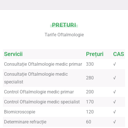
PRETURI
Tarife Oftalmologie
Servicii
Prețuri
CAS
Consultație Oftalmologie medic primar
330
√
Consultație Oftalmologie medic
280
√
specialist
Control Oftalmologie medic primar
200
√
Control Oftalmologie medic specialist
170
√
Biomicroscopie
120
√
Determinare refracție
60
√