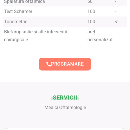
Spălătură oftalmică
60
-
Test Schirmer
100
-
Tonometrie
100
√
Blefaroplastie și alte intervenții
preț
chirurgicale
personalizat
PROGRAMARE
SERVICII
Medici Oftalmologie