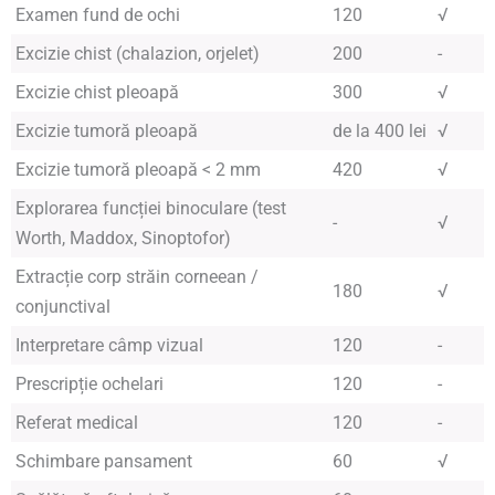
Examen fund de ochi
120
√
Excizie chist (chalazion, orjelet)
200
-
Excizie chist pleoapă
300
√
Excizie tumoră pleoapă
de la 400 lei
√
Excizie tumoră pleoapă < 2 mm
420
√
Explorarea funcției binoculare (test
-
√
Worth, Maddox, Sinoptofor)
Extracție corp străin corneean /
180
√
conjunctival
Interpretare câmp vizual
120
-
Prescripție ochelari
120
-
Referat medical
120
-
Schimbare pansament
60
√